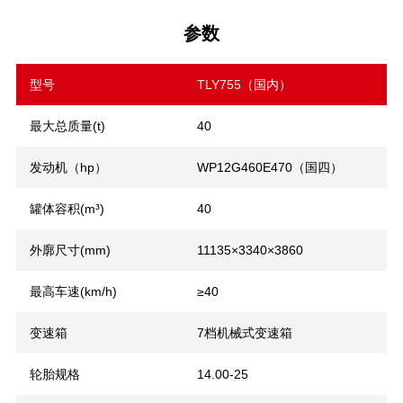
参数
型号
TLY755（国内）
最大总质量(t)
40
发动机（hp）
WP12G460E470（国四）
罐体容积(m³)
40
外廓尺寸(mm)
11135×3340×3860
最高车速(km/h)
≥
40
变速箱
7档机械式变速箱
轮胎规格
14.00-25