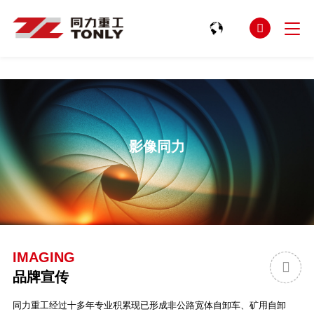
星空电竞(StarSky Sports)官网

影像同力
IMAGING

品牌宣传
同力重工经过十多年专业积累现已形成非公路宽体自卸车、矿用自卸